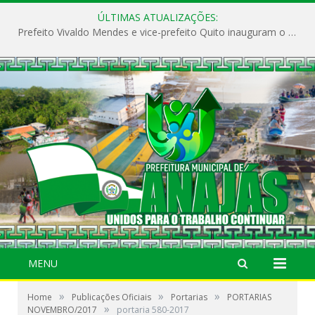
ÚLTIMAS ATUALIZAÇÕES:
Prefeito Vivaldo Mendes e vice-prefeito Quito inauguram o CAPS e fortalecem a saúde pública em Anajás.
MENU
»
»
»
Home
Publicações Oficiais
Portarias
PORTARIAS
»
NOVEMBRO/2017
portaria 580-2017