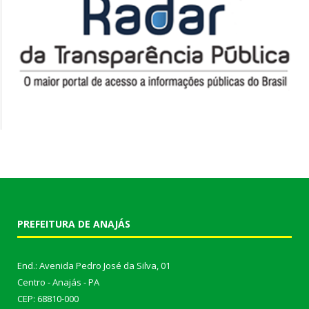
PREFEITURA DE ANAJÁS
End.: Avenida Pedro José da Silva, 01
Centro - Anajás - PA
CEP: 68810-000