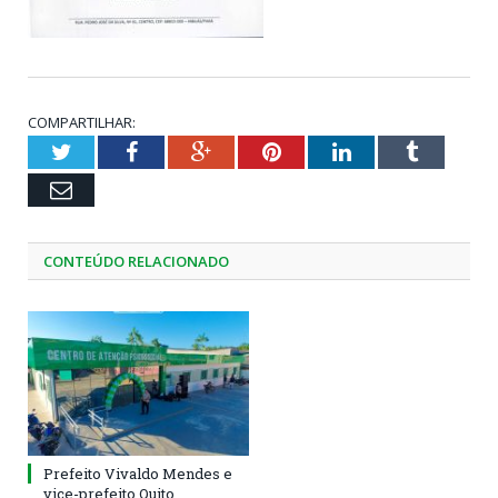
COMPARTILHAR:
Twitter
Facebook
Google+
Pinterest
LinkedIn
Tumblr
Email
CONTEÚDO RELACIONADO
Prefeito Vivaldo Mendes e
vice-prefeito Quito