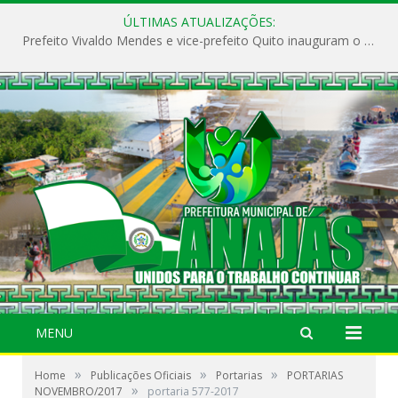
ÚLTIMAS ATUALIZAÇÕES:
Prefeito Vivaldo Mendes e vice-prefeito Quito inauguram o CAPS e fortalecem a saúde pública em Anajás.
MENU
»
»
»
Home
Publicações Oficiais
Portarias
PORTARIAS
»
NOVEMBRO/2017
portaria 577-2017