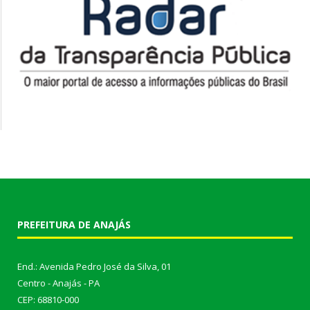
PREFEITURA DE ANAJÁS
End.: Avenida Pedro José da Silva, 01
Centro - Anajás - PA
CEP: 68810-000