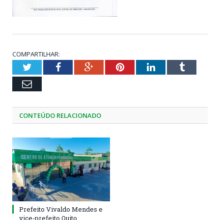
COMPARTILHAR:
Twitter
Facebook
Google+
Pinterest
LinkedIn
Tumblr
Email
CONTEÚDO RELACIONADO
Prefeito Vivaldo Mendes e
vice-prefeito Quito