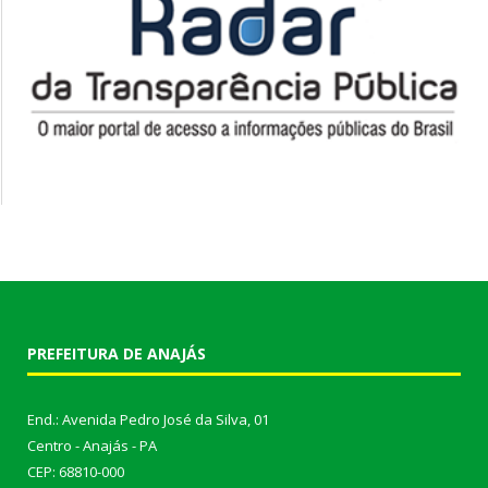
PREFEITURA DE ANAJÁS
End.: Avenida Pedro José da Silva, 01
Centro - Anajás - PA
CEP: 68810-000