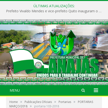
ÚLTIMAS ATUALIZAÇÕES:
Prefeito Vivaldo Mendes e vice-prefeito Quito inauguram o CAPS e fortalecem a saúde pública em Anajás.
MENU
»
»
»
Home
Publicações Oficiais
Portarias
PORTARIAS
»
MARÇO/2018
portaria 103-2018