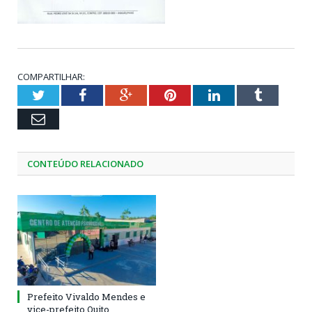
COMPARTILHAR:
Twitter
Facebook
Google+
Pinterest
LinkedIn
Tumblr
Email
CONTEÚDO RELACIONADO
Prefeito Vivaldo Mendes e
vice-prefeito Quito