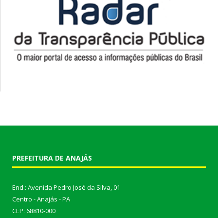
PREFEITURA DE ANAJÁS
End.: Avenida Pedro José da Silva, 01
Centro - Anajás - PA
CEP: 68810-000