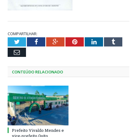
COMPARTILHAR:
Twitter
Facebook
Google+
Pinterest
LinkedIn
Tumblr
Email
CONTEÚDO RELACIONADO
Prefeito Vivaldo Mendes e
vice-prefeito Quito