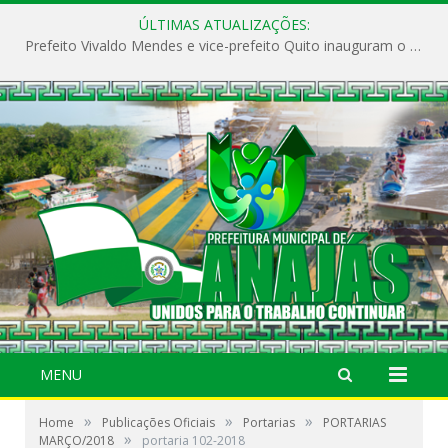
ÚLTIMAS ATUALIZAÇÕES:
Prefeito Vivaldo Mendes e vice-prefeito Quito inauguram o CAPS e fortalecem a saúde pública em Anajás.
MENU
»
»
»
Home
Publicações Oficiais
Portarias
PORTARIAS
»
MARÇO/2018
portaria 102-2018