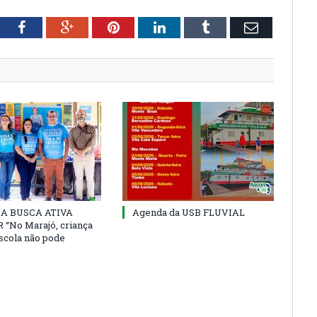
tter
Facebook
Google+
Pinterest
LinkedIn
Tumblr
Email
 DA BUSCA ATIVA
Agenda da USB FLUVIAL
“No Marajó, criança
escola não pode