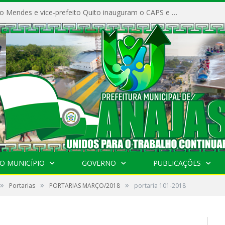
Prefeito Vivaldo Mendes e vice-prefeito Quito inauguram o CAPS e fortalecem a saúde pública em Anajás.
O MUNICÍPIO
GOVERNO
PUBLICAÇÕES
»
»
»
Portarias
PORTARIAS MARÇO/2018
portaria 101-2018