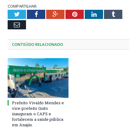
COMPARTILHAR:
Twitter
Facebook
Google+
Pinterest
LinkedIn
Tumblr
Email
CONTEÚDO RELACIONADO
Prefeito Vivaldo Mendes e
vice-prefeito Quito
inauguram o CAPS e
fortalecem a saúde pública
em Anajás.