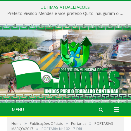
ÚLTIMAS ATUALIZAÇÕES:
Prefeito Vivaldo Mendes e vice-prefeito Quito inauguram o CAPS e fortalecem a saúde pública em Anajás.
MENU
»
»
»
Home
Publicações Oficiais
Portarias
PORTARIAS
»
MARÇO/2017
PORTARIA Nº 102-17-DRH