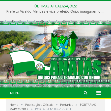
ÚLTIMAS ATUALIZAÇÕES:
Prefeito Vivaldo Mendes e vice-prefeito Quito inauguram o CAPS e fortalecem a saúde pública em Anajás.
MENU
»
»
»
Home
Publicações Oficiais
Portarias
PORTARIAS
»
MARÇO/2017
PORTARIA Nº 085-17-DRH