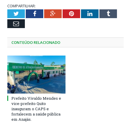
COMPARTILHAR:
Twitter
Facebook
Google+
Pinterest
LinkedIn
Tumblr
Email
CONTEÚDO RELACIONADO
Prefeito Vivaldo Mendes e
vice-prefeito Quito
inauguram o CAPS e
fortalecem a saúde pública
em Anajás.