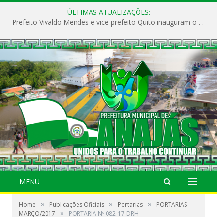
ÚLTIMAS ATUALIZAÇÕES:
Prefeito Vivaldo Mendes e vice-prefeito Quito inauguram o CAPS e fortalecem a saúde pública em Anajás.
MENU
»
»
»
Home
Publicações Oficiais
Portarias
PORTARIAS
»
MARÇO/2017
PORTARIA Nº 082-17-DRH