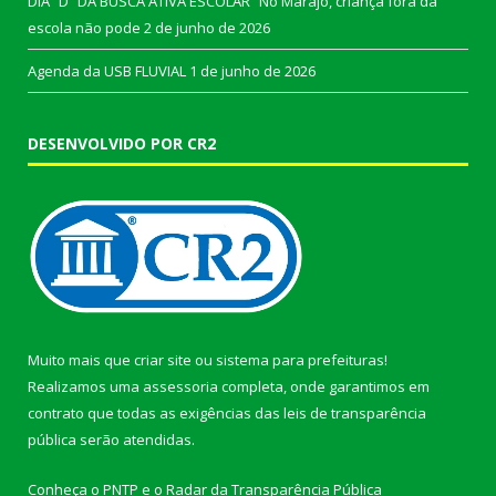
DIA “D” DA BUSCA ATIVA ESCOLAR “No Marajó, criança fora da
escola não pode
2 de junho de 2026
Agenda da USB FLUVIAL
1 de junho de 2026
DESENVOLVIDO POR CR2
Muito mais que
criar site
ou
sistema para prefeituras
!
Realizamos uma
assessoria
completa, onde garantimos em
contrato que todas as exigências das
leis de transparência
pública
serão atendidas.
Conheça o
PNTP
e o
Radar da Transparência Pública