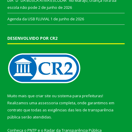
DIA “D” DA BUSCA ATIVA ESCOLAR “No Marajó, criança fora da
escola não pode
2 de junho de 2026
Agenda da USB FLUVIAL
1 de junho de 2026
DESENVOLVIDO POR CR2
Muito mais que
criar site
ou
sistema para prefeituras
!
Realizamos uma
assessoria
completa, onde garantimos em
contrato que todas as exigências das
leis de transparência
pública
serão atendidas.
Conheça o
PNTP
e o
Radar da Transparência Pública