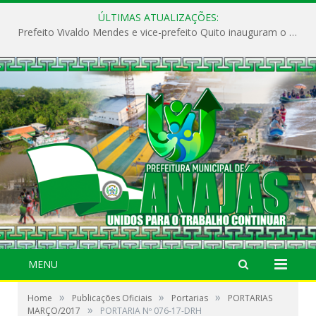
ÚLTIMAS ATUALIZAÇÕES:
Prefeito Vivaldo Mendes e vice-prefeito Quito inauguram o CAPS e fortalecem a saúde pública em Anajás.
MENU
»
»
»
Home
Publicações Oficiais
Portarias
PORTARIAS
»
MARÇO/2017
PORTARIA Nº 076-17-DRH