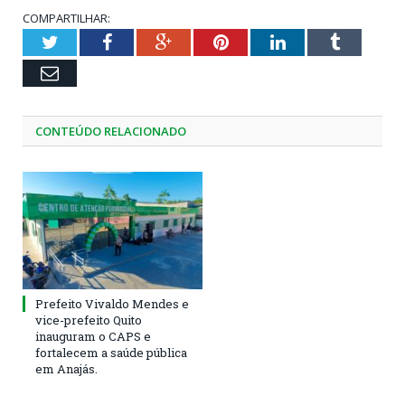
COMPARTILHAR:
Twitter
Facebook
Google+
Pinterest
LinkedIn
Tumblr
Email
CONTEÚDO RELACIONADO
Prefeito Vivaldo Mendes e
vice-prefeito Quito
inauguram o CAPS e
fortalecem a saúde pública
em Anajás.