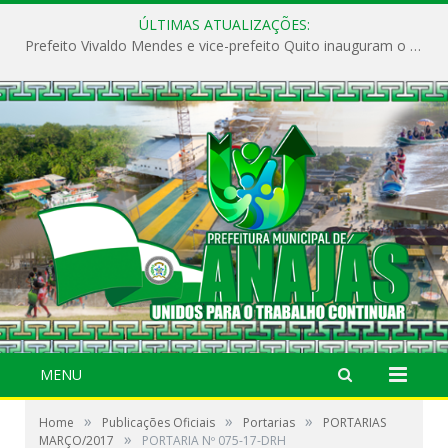
ÚLTIMAS ATUALIZAÇÕES:
Prefeito Vivaldo Mendes e vice-prefeito Quito inauguram o CAPS e fortalecem a saúde pública em Anajás.
MENU
»
»
»
Home
Publicações Oficiais
Portarias
PORTARIAS
»
MARÇO/2017
PORTARIA Nº 075-17-DRH