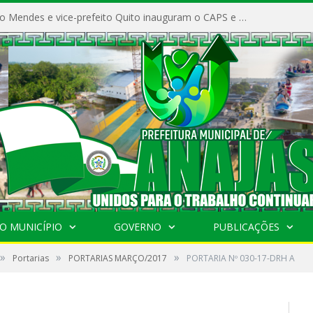
Prefeito Vivaldo Mendes e vice-prefeito Quito inauguram o CAPS e fortalecem a saúde pública em Anajás.
O MUNICÍPIO
GOVERNO
PUBLICAÇÕES
»
»
»
Portarias
PORTARIAS MARÇO/2017
PORTARIA Nº 030-17-DRH A