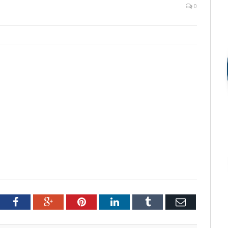
0
tter
Facebook
Google+
Pinterest
LinkedIn
Tumblr
Email