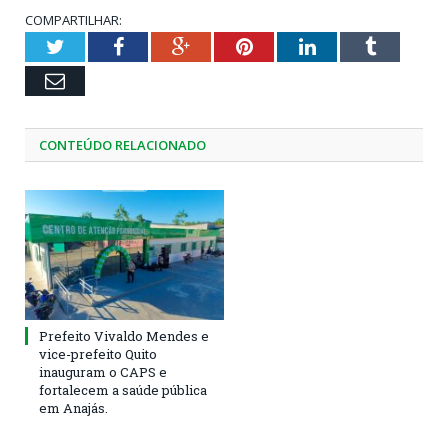
COMPARTILHAR:
Twitter
Facebook
Google+
Pinterest
LinkedIn
Tumblr
Email
CONTEÚDO RELACIONADO
Prefeito Vivaldo Mendes e
vice-prefeito Quito
inauguram o CAPS e
fortalecem a saúde pública
em Anajás.