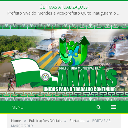
ÚLTIMAS ATUALIZAÇÕES:
Prefeito Vivaldo Mendes e vice-prefeito Quito inauguram o CAPS e fortalecem a saúde pública em Anajás.
MENU
»
»
»
Home
Publicações Oficiais
Portarias
PORTARIAS
MARÇO/2019