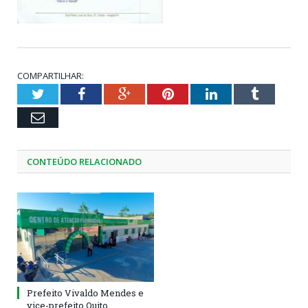
COMPARTILHAR:
Twitter
Facebook
Google+
Pinterest
LinkedIn
Tumblr
Email
CONTEÚDO RELACIONADO
Prefeito Vivaldo Mendes e
vice-prefeito Quito