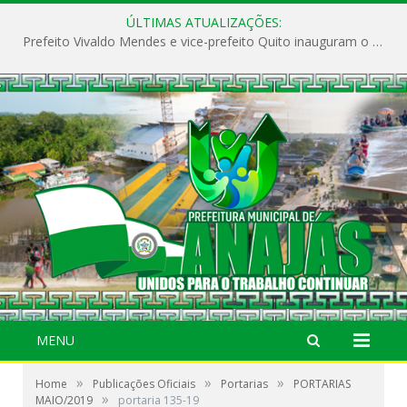
ÚLTIMAS ATUALIZAÇÕES:
Prefeito Vivaldo Mendes e vice-prefeito Quito inauguram o CAPS e fortalecem a saúde pública em Anajás.
MENU
»
»
»
Home
Publicações Oficiais
Portarias
PORTARIAS
»
MAIO/2019
portaria 135-19