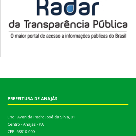
PREFEITURA DE ANAJÁS
End.: Avenida Pedro José da Silva, 01
Centro - Anajás - PA
CEP: 68810-000