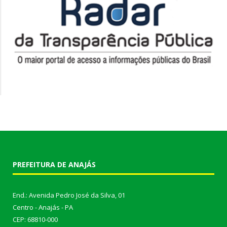
PREFEITURA DE ANAJÁS
End.: Avenida Pedro José da Silva, 01
Centro - Anajás - PA
CEP: 68810-000