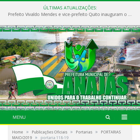
ÚLTIMAS ATUALIZAÇÕES:
Prefeito Vivaldo Mendes e vice-prefeito Quito inauguram o CAPS e fortalecem a saúde pública em Anajás.
MENU
»
»
»
Home
Publicações Oficiais
Portarias
PORTARIAS
»
MAIO/2019
portaria 118-19