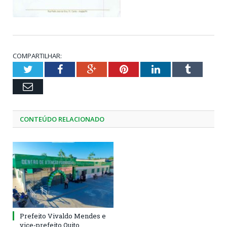
COMPARTILHAR:
Twitter
Facebook
Google+
Pinterest
LinkedIn
Tumblr
Email
CONTEÚDO RELACIONADO
Prefeito Vivaldo Mendes e
vice-prefeito Quito