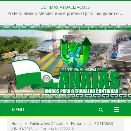
ÚLTIMAS ATUALIZAÇÕES:
Prefeito Vivaldo Mendes e vice-prefeito Quito inauguram o CAPS e fortalecem a saúde pública em Anajás.
MENU
»
»
»
Home
Publicações Oficiais
Portarias
PORTARIAS
»
JUNHO/2018
Portaria Nº 2722018