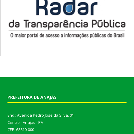
PREFEITURA DE ANAJÁS
End.: Avenida Pedro José da Silva, 01
Centro - Anajás - PA
CEP: 68810-000