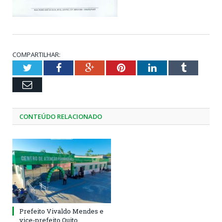
COMPARTILHAR:
Twitter
Facebook
Google+
Pinterest
LinkedIn
Tumblr
Email
CONTEÚDO RELACIONADO
Prefeito Vivaldo Mendes e
vice-prefeito Quito