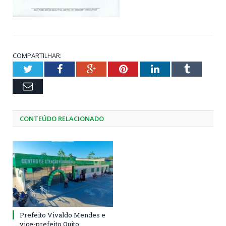
COMPARTILHAR:
Twitter
Facebook
Google+
Pinterest
LinkedIn
Tumblr
Email
CONTEÚDO RELACIONADO
Prefeito Vivaldo Mendes e
vice-prefeito Quito