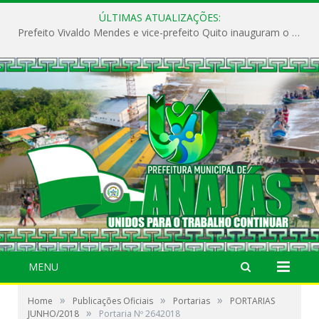
ÚLTIMAS ATUALIZAÇÕES:
Prefeito Vivaldo Mendes e vice-prefeito Quito inauguram o CAPS e fortalecem a saúde pública em Anajás.
MENU
»
»
»
Home
Publicações Oficiais
Portarias
PORTARIAS
»
JUNHO/2018
Portaria Nº 2642018