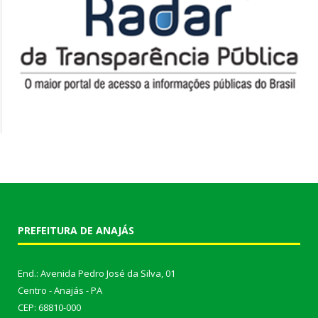
PREFEITURA DE ANAJÁS
End.: Avenida Pedro José da Silva, 01
Centro - Anajás - PA
CEP: 68810-000