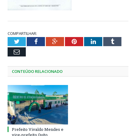
COMPARTILHAR:
Twitter
Facebook
Google+
Pinterest
LinkedIn
Tumblr
Email
CONTEÚDO RELACIONADO
Prefeito Vivaldo Mendes e
vice-prefeito Quito