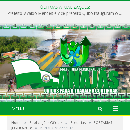
ÚLTIMAS ATUALIZAÇÕES:
Prefeito Vivaldo Mendes e vice-prefeito Quito inauguram o CAPS e fortalecem a saúde pública em Anajás.
MENU
»
»
»
Home
Publicações Oficiais
Portarias
PORTARIAS
»
JUNHO/2018
Portaria Nº 2622018