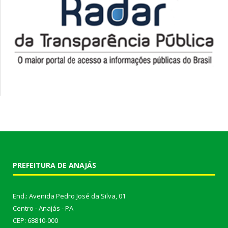
PREFEITURA DE ANAJÁS
End.: Avenida Pedro José da Silva, 01
Centro - Anajás - PA
CEP: 68810-000