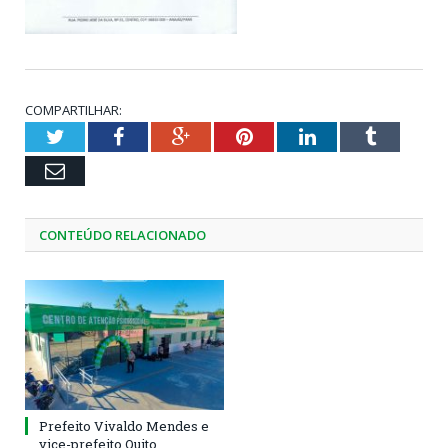
COMPARTILHAR:
Twitter
Facebook
Google+
Pinterest
LinkedIn
Tumblr
Email
CONTEÚDO RELACIONADO
Prefeito Vivaldo Mendes e
vice-prefeito Quito