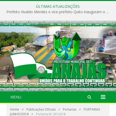
ÚLTIMAS ATUALIZAÇÕES:
Prefeito Vivaldo Mendes e vice-prefeito Quito inauguram o CAPS e fortalecem a saúde pública em Anajás.
MENU
»
»
»
Home
Publicações Oficiais
Portarias
PORTARIAS
»
JUNHO/2018
Portaria Nº 2612018