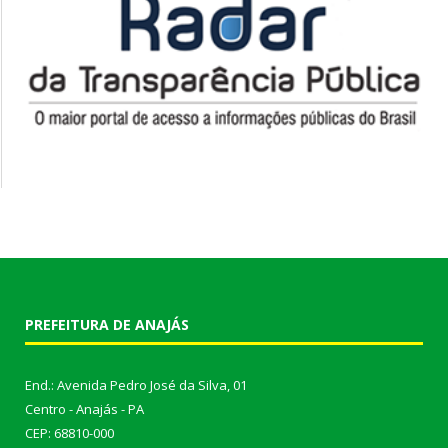
PREFEITURA DE ANAJÁS
End.: Avenida Pedro José da Silva, 01
Centro - Anajás - PA
CEP: 68810-000