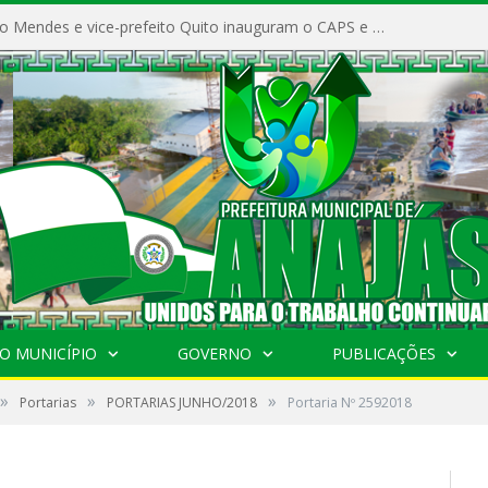
Prefeito Vivaldo Mendes e vice-prefeito Quito inauguram o CAPS e fortalecem a saúde pública em Anajás.
O MUNICÍPIO
GOVERNO
PUBLICAÇÕES
»
»
»
Portarias
PORTARIAS JUNHO/2018
Portaria Nº 2592018