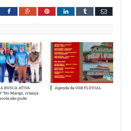
tter
Facebook
Google+
Pinterest
LinkedIn
Tumblr
Email
 DA BUSCA ATIVA
Agenda da USB FLUVIAL
“No Marajó, criança
escola não pode