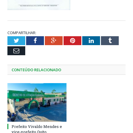
COMPARTILHAR:
Twitter
Facebook
Google+
Pinterest
LinkedIn
Tumblr
Email
CONTEÚDO RELACIONADO
Prefeito Vivaldo Mendes e
vice-prefeito Quito