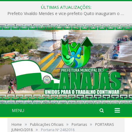
ÚLTIMAS ATUALIZAÇÕES:
Prefeito Vivaldo Mendes e vice-prefeito Quito inauguram o CAPS e fortalecem a saúde pública em Anajás.
MENU
»
»
»
Home
Publicações Oficiais
Portarias
PORTARIAS
»
JUNHO/2018
Portaria Nº 2482018