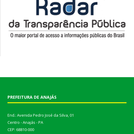
PREFEITURA DE ANAJÁS
End.: Avenida Pedro José da Silva, 01
Centro - Anajás - PA
CEP: 68810-000