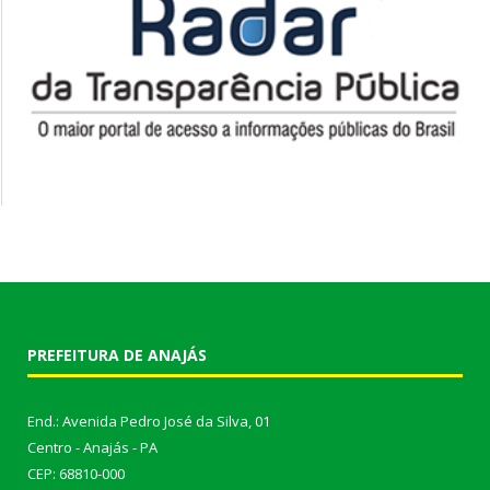
PREFEITURA DE ANAJÁS
End.: Avenida Pedro José da Silva, 01
Centro - Anajás - PA
CEP: 68810-000