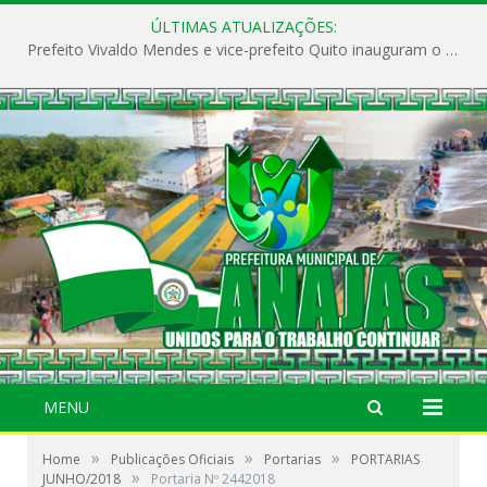
ÚLTIMAS ATUALIZAÇÕES:
Prefeito Vivaldo Mendes e vice-prefeito Quito inauguram o CAPS e fortalecem a saúde pública em Anajás.
MENU
»
»
»
Home
Publicações Oficiais
Portarias
PORTARIAS
»
JUNHO/2018
Portaria Nº 2442018