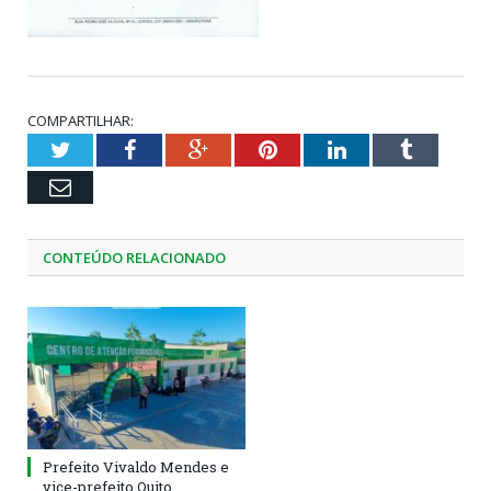
COMPARTILHAR:
Twitter
Facebook
Google+
Pinterest
LinkedIn
Tumblr
Email
CONTEÚDO RELACIONADO
Prefeito Vivaldo Mendes e
vice-prefeito Quito