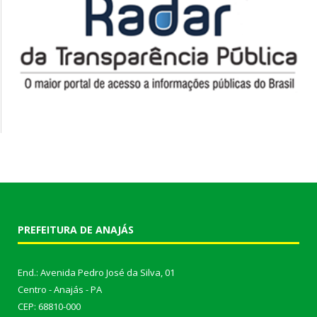
PREFEITURA DE ANAJÁS
End.: Avenida Pedro José da Silva, 01
Centro - Anajás - PA
CEP: 68810-000