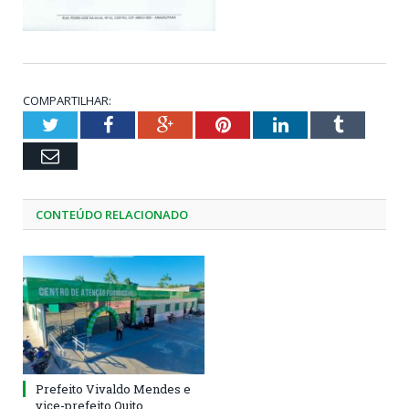
COMPARTILHAR:
Twitter
Facebook
Google+
Pinterest
LinkedIn
Tumblr
Email
CONTEÚDO RELACIONADO
Prefeito Vivaldo Mendes e
vice-prefeito Quito