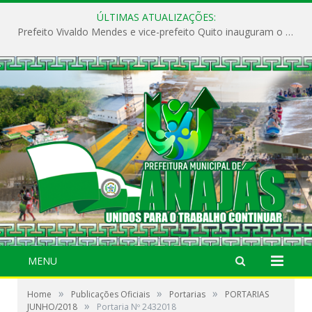
ÚLTIMAS ATUALIZAÇÕES:
Prefeito Vivaldo Mendes e vice-prefeito Quito inauguram o CAPS e fortalecem a saúde pública em Anajás.
MENU
»
»
»
Home
Publicações Oficiais
Portarias
PORTARIAS
»
JUNHO/2018
Portaria Nº 2432018