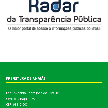
PREFEITURA DE ANAJÁS
End.: Avenida Pedro José da Silva, 01
Centro - Anajás - PA
CEP: 68810-000