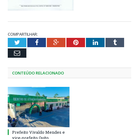
COMPARTILHAR:
Twitter
Facebook
Google+
Pinterest
LinkedIn
Tumblr
Email
CONTEÚDO RELACIONADO
Prefeito Vivaldo Mendes e
vice-prefeito Quito