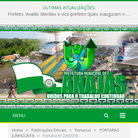
ÚLTIMAS ATUALIZAÇÕES:
Prefeito Vivaldo Mendes e vice-prefeito Quito inauguram o CAPS e fortalecem a saúde pública em Anajás.
MENU
»
»
»
Home
Publicações Oficiais
Portarias
PORTARIAS
»
JUNHO/2018
Portaria Nº 2392018