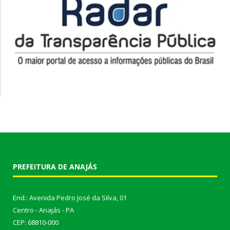
PREFEITURA DE ANAJÁS
End.: Avenida Pedro José da Silva, 01
Centro - Anajás - PA
CEP: 68810-000