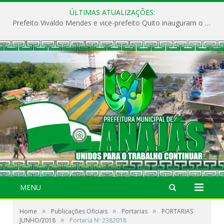
ÚLTIMAS ATUALIZAÇÕES:
Prefeito Vivaldo Mendes e vice-prefeito Quito inauguram o CAPS e fortalecem a saúde pública em Anajás.
MENU
»
»
»
Home
Publicações Oficiais
Portarias
PORTARIAS
»
JUNHO/2018
Portaria Nº 2382018