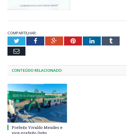
COMPARTILHAR:
Twitter
Facebook
Google+
Pinterest
LinkedIn
Tumblr
Email
CONTEÚDO RELACIONADO
Prefeito Vivaldo Mendes e
vice-prefeito Quito