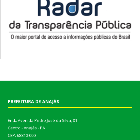
PREFEITURA DE ANAJÁS
End.: Avenida Pedro José da Silva, 01
Centro - Anajás - PA
CEP: 68810-000