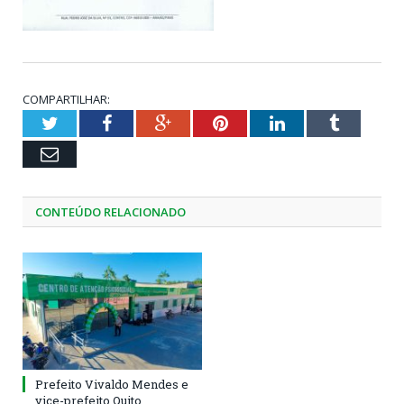
COMPARTILHAR:
Twitter
Facebook
Google+
Pinterest
LinkedIn
Tumblr
Email
CONTEÚDO RELACIONADO
Prefeito Vivaldo Mendes e
vice-prefeito Quito