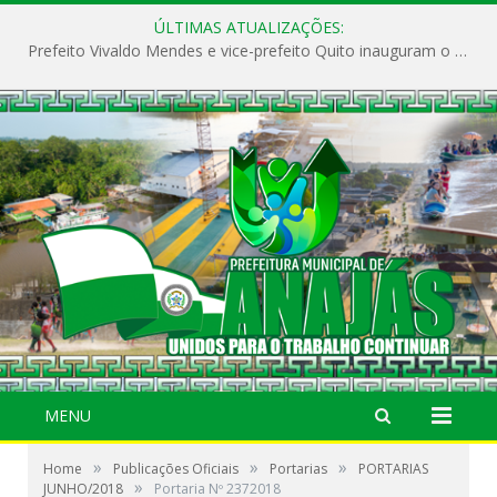
ÚLTIMAS ATUALIZAÇÕES:
Prefeito Vivaldo Mendes e vice-prefeito Quito inauguram o CAPS e fortalecem a saúde pública em Anajás.
MENU
»
»
»
Home
Publicações Oficiais
Portarias
PORTARIAS
»
JUNHO/2018
Portaria Nº 2372018