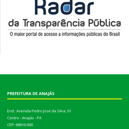
PREFEITURA DE ANAJÁS
End.: Avenida Pedro José da Silva, 01
Centro - Anajás - PA
CEP: 68810-000