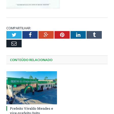
COMPARTILHAR:
Twitter
Facebook
Google+
Pinterest
LinkedIn
Tumblr
Email
CONTEÚDO RELACIONADO
Prefeito Vivaldo Mendes e
vice-prefeito Quito