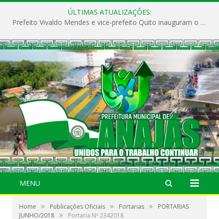
ÚLTIMAS ATUALIZAÇÕES:
Prefeito Vivaldo Mendes e vice-prefeito Quito inauguram o CAPS e fortalecem a saúde pública em Anajás.
MENU
»
»
»
Home
Publicações Oficiais
Portarias
PORTARIAS
»
JUNHO/2018
Portaria Nº 2342018