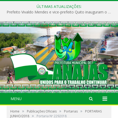
ÚLTIMAS ATUALIZAÇÕES:
Prefeito Vivaldo Mendes e vice-prefeito Quito inauguram o CAPS e fortalecem a saúde pública em Anajás.
MENU
»
»
»
Home
Publicações Oficiais
Portarias
PORTARIAS
»
JUNHO/2018
Portaria Nº 2292018