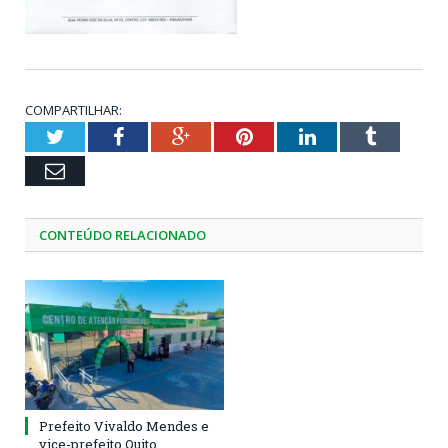
COMPARTILHAR:
Twitter
Facebook
Google+
Pinterest
LinkedIn
Tumblr
Email
CONTEÚDO RELACIONADO
Prefeito Vivaldo Mendes e
vice-prefeito Quito