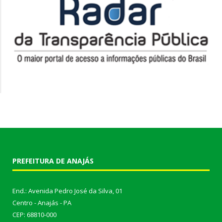
PREFEITURA DE ANAJÁS
End.: Avenida Pedro José da Silva, 01
Centro - Anajás - PA
CEP: 68810-000