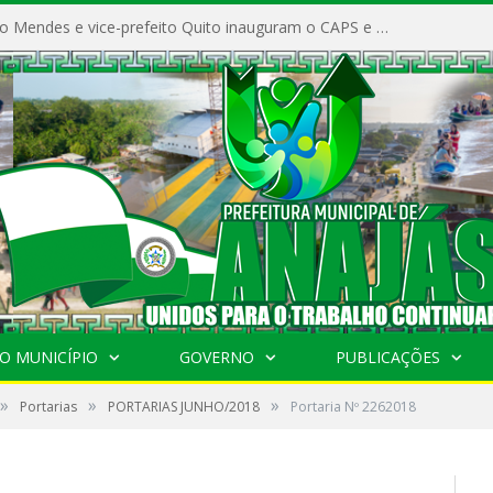
Prefeito Vivaldo Mendes e vice-prefeito Quito inauguram o CAPS e fortalecem a saúde pública em Anajás.
O MUNICÍPIO
GOVERNO
PUBLICAÇÕES
»
»
»
Portarias
PORTARIAS JUNHO/2018
Portaria Nº 2262018