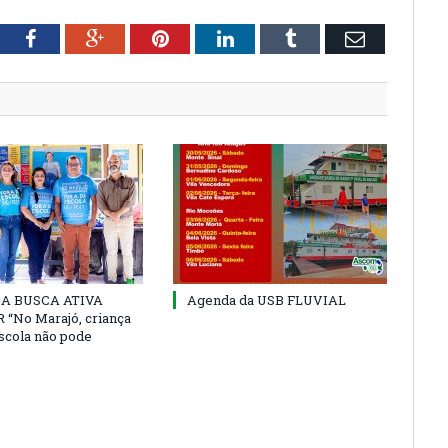
tter
Facebook
Google+
Pinterest
LinkedIn
Tumblr
Email
 DA BUSCA ATIVA
Agenda da USB FLUVIAL
“No Marajó, criança
escola não pode