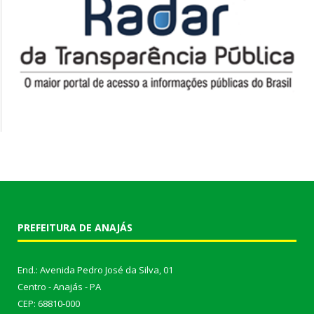
PREFEITURA DE ANAJÁS
End.: Avenida Pedro José da Silva, 01
Centro - Anajás - PA
CEP: 68810-000