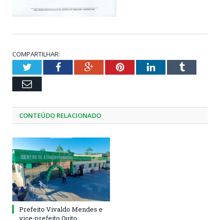
COMPARTILHAR:
Twitter
Facebook
Google+
Pinterest
LinkedIn
Tumblr
Email
CONTEÚDO RELACIONADO
Prefeito Vivaldo Mendes e
vice-prefeito Quito