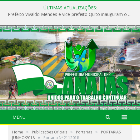
ÚLTIMAS ATUALIZAÇÕES:
Prefeito Vivaldo Mendes e vice-prefeito Quito inauguram o CAPS e fortalecem a saúde pública em Anajás.
MENU
»
»
»
Home
Publicações Oficiais
Portarias
PORTARIAS
»
JUNHO/2018
Portaria Nº 2112018