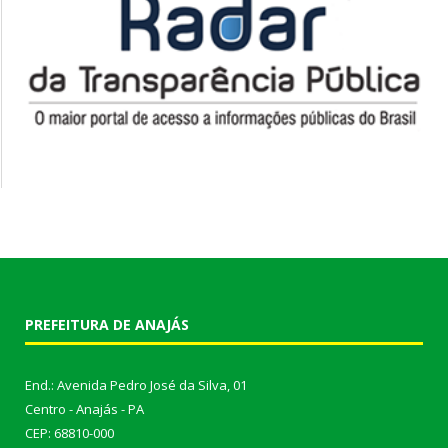
PREFEITURA DE ANAJÁS
End.: Avenida Pedro José da Silva, 01
Centro - Anajás - PA
CEP: 68810-000