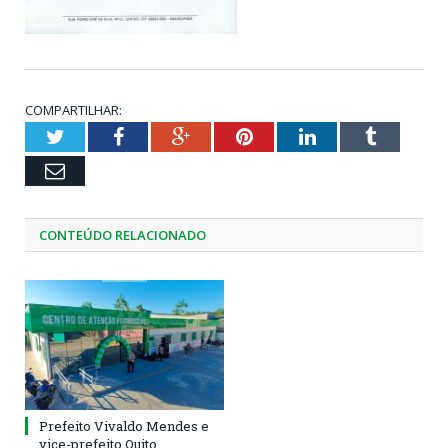
COMPARTILHAR:
Twitter
Facebook
Google+
Pinterest
LinkedIn
Tumblr
Email
CONTEÚDO RELACIONADO
Prefeito Vivaldo Mendes e
vice-prefeito Quito