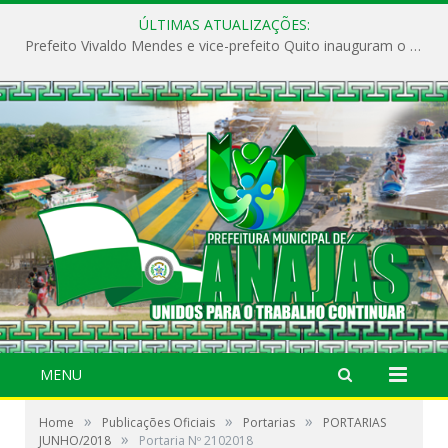
ÚLTIMAS ATUALIZAÇÕES:
Prefeito Vivaldo Mendes e vice-prefeito Quito inauguram o CAPS e fortalecem a saúde pública em Anajás.
MENU
»
»
»
Home
Publicações Oficiais
Portarias
PORTARIAS
»
JUNHO/2018
Portaria Nº 2102018