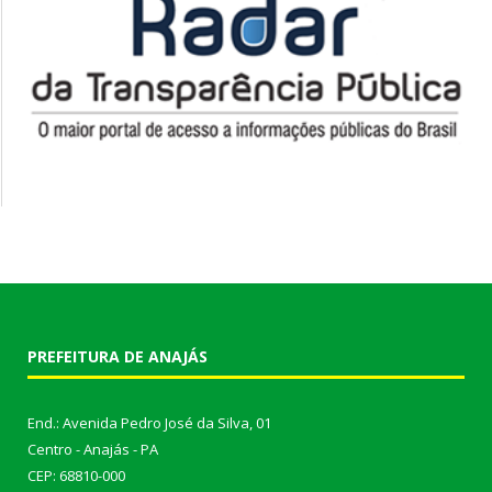
PREFEITURA DE ANAJÁS
End.: Avenida Pedro José da Silva, 01
Centro - Anajás - PA
CEP: 68810-000