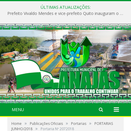
ÚLTIMAS ATUALIZAÇÕES:
Prefeito Vivaldo Mendes e vice-prefeito Quito inauguram o CAPS e fortalecem a saúde pública em Anajás.
MENU
»
»
»
Home
Publicações Oficiais
Portarias
PORTARIAS
»
JUNHO/2018
Portaria Nº 2072018