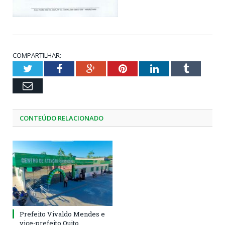
COMPARTILHAR:
Twitter
Facebook
Google+
Pinterest
LinkedIn
Tumblr
Email
CONTEÚDO RELACIONADO
Prefeito Vivaldo Mendes e
vice-prefeito Quito