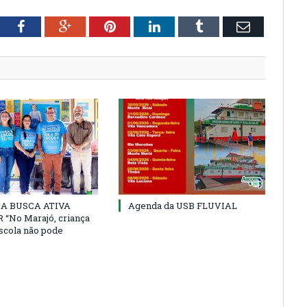
tter
Facebook
Google+
Pinterest
LinkedIn
Tumblr
Email
 DA BUSCA ATIVA
Agenda da USB FLUVIAL
“No Marajó, criança
escola não pode