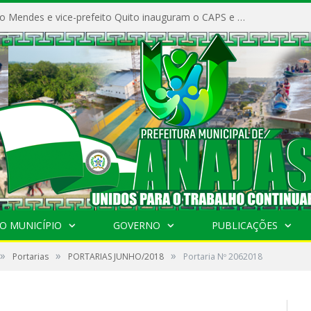
Prefeito Vivaldo Mendes e vice-prefeito Quito inauguram o CAPS e fortalecem a saúde pública em Anajás.
O MUNICÍPIO
GOVERNO
PUBLICAÇÕES
»
»
»
Portarias
PORTARIAS JUNHO/2018
Portaria Nº 2062018