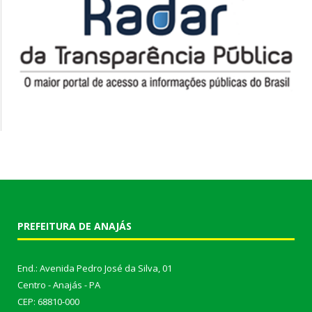
PREFEITURA DE ANAJÁS
End.: Avenida Pedro José da Silva, 01
Centro - Anajás - PA
CEP: 68810-000