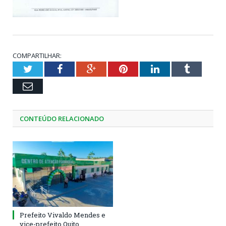
COMPARTILHAR:
Twitter
Facebook
Google+
Pinterest
LinkedIn
Tumblr
Email
CONTEÚDO RELACIONADO
Prefeito Vivaldo Mendes e
vice-prefeito Quito