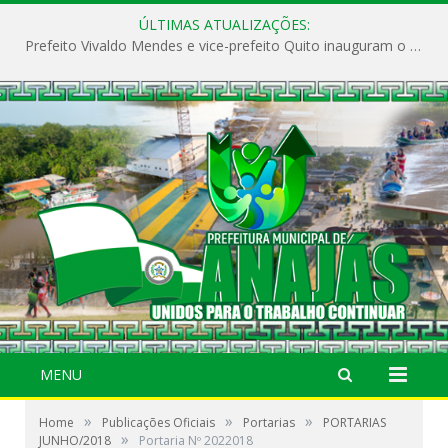
ÚLTIMAS ATUALIZAÇÕES:
Prefeito Vivaldo Mendes e vice-prefeito Quito inauguram o CAPS e fortalecem a saúde pública em Anajás.
MENU
»
»
»
Home
Publicações Oficiais
Portarias
PORTARIAS
»
JUNHO/2018
Portaria Nº 2022018