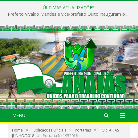
ÚLTIMAS ATUALIZAÇÕES:
Prefeito Vivaldo Mendes e vice-prefeito Quito inauguram o CAPS e fortalecem a saúde pública em Anajás.
MENU
»
»
»
Home
Publicações Oficiais
Portarias
PORTARIAS
»
JUNHO/2018
Portaria Nº 1952018