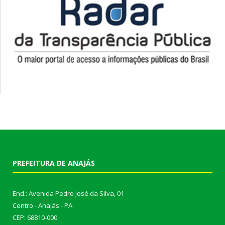
PREFEITURA DE ANAJÁS
End.: Avenida Pedro José da Silva, 01
Centro - Anajás - PA
CEP: 68810-000