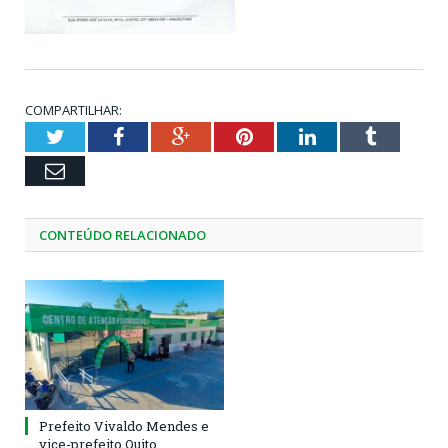
COMPARTILHAR:
Twitter
Facebook
Google+
Pinterest
LinkedIn
Tumblr
Email
CONTEÚDO RELACIONADO
Prefeito Vivaldo Mendes e
vice-prefeito Quito