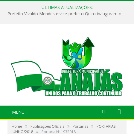
ÚLTIMAS ATUALIZAÇÕES:
Prefeito Vivaldo Mendes e vice-prefeito Quito inauguram o CAPS e fortalecem a saúde pública em Anajás.
MENU
»
»
»
Home
Publicações Oficiais
Portarias
PORTARIAS
»
JUNHO/2018
Portaria Nº 1932018