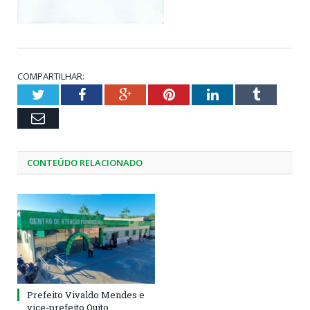
COMPARTILHAR:
Twitter
Facebook
Google+
Pinterest
LinkedIn
Tumblr
Email
CONTEÚDO RELACIONADO
Prefeito Vivaldo Mendes e
vice-prefeito Quito