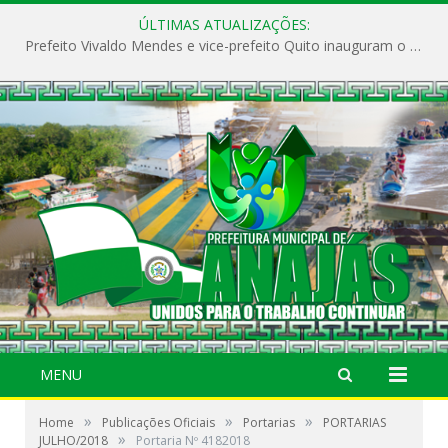
ÚLTIMAS ATUALIZAÇÕES:
Prefeito Vivaldo Mendes e vice-prefeito Quito inauguram o CAPS e fortalecem a saúde pública em Anajás.
MENU
»
»
»
Home
Publicações Oficiais
Portarias
PORTARIAS
»
JULHO/2018
Portaria Nº 4182018