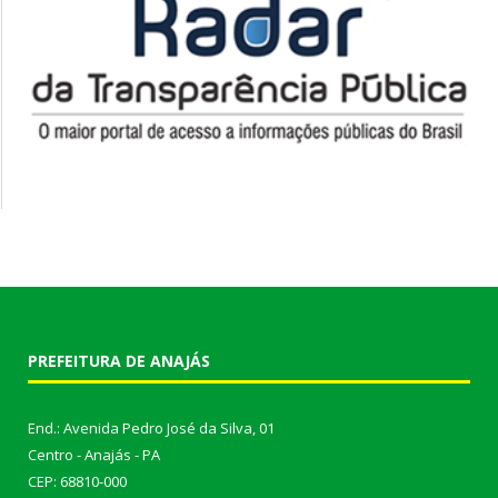
PREFEITURA DE ANAJÁS
End.: Avenida Pedro José da Silva, 01
Centro - Anajás - PA
CEP: 68810-000