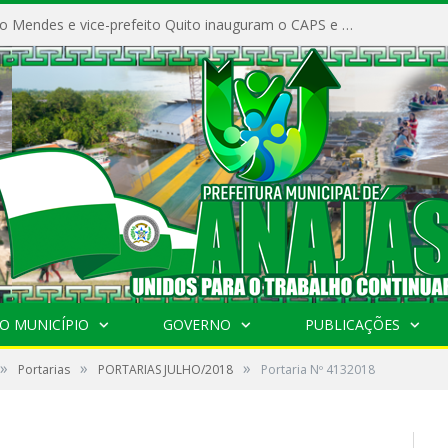
Prefeito Vivaldo Mendes e vice-prefeito Quito inauguram o CAPS e fortalecem a saúde pública em Anajás.
O MUNICÍPIO
GOVERNO
PUBLICAÇÕES
»
»
»
Portarias
PORTARIAS JULHO/2018
Portaria Nº 4132018