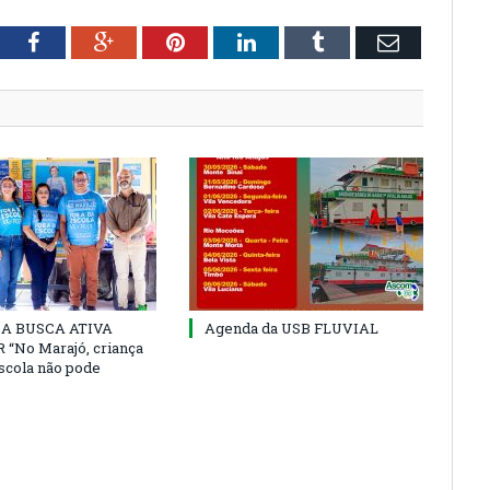
tter
Facebook
Google+
Pinterest
LinkedIn
Tumblr
Email
 DA BUSCA ATIVA
Agenda da USB FLUVIAL
“No Marajó, criança
escola não pode