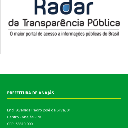
PREFEITURA DE ANAJÁS
End.: Avenida Pedro José da Silva, 01
Centro - Anajás - PA
CEP: 68810-000