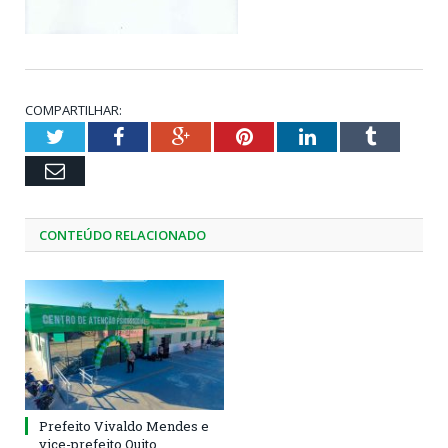
COMPARTILHAR:
Twitter
Facebook
Google+
Pinterest
LinkedIn
Tumblr
Email
CONTEÚDO RELACIONADO
Prefeito Vivaldo Mendes e
vice-prefeito Quito