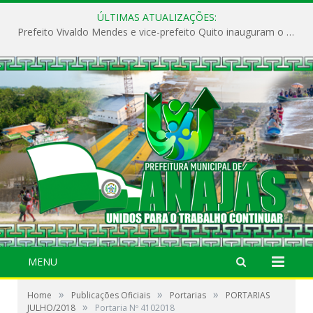
ÚLTIMAS ATUALIZAÇÕES:
Prefeito Vivaldo Mendes e vice-prefeito Quito inauguram o CAPS e fortalecem a saúde pública em Anajás.
MENU
»
»
»
Home
Publicações Oficiais
Portarias
PORTARIAS
»
JULHO/2018
Portaria Nº 4102018