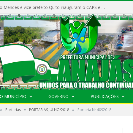
Prefeito Vivaldo Mendes e vice-prefeito Quito inauguram o CAPS e fortalecem a saúde pública em Anajás.
O MUNICÍPIO
GOVERNO
PUBLICAÇÕES
»
»
»
Portarias
PORTARIAS JULHO/2018
Portaria Nº 4092018