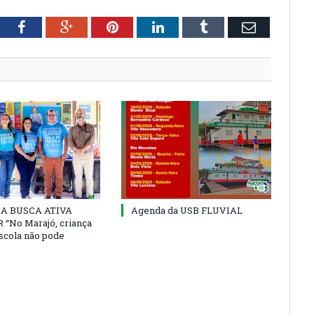
tter
Facebook
Google+
Pinterest
LinkedIn
Tumblr
Email
 DA BUSCA ATIVA
Agenda da USB FLUVIAL
“No Marajó, criança
escola não pode