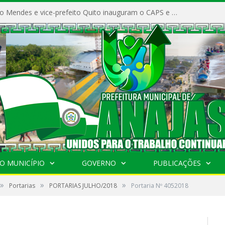
Prefeito Vivaldo Mendes e vice-prefeito Quito inauguram o CAPS e fortalecem a saúde pública em Anajás.
O MUNICÍPIO
GOVERNO
PUBLICAÇÕES
»
»
»
Portarias
PORTARIAS JULHO/2018
Portaria Nº 4052018