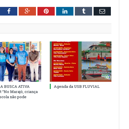
tter
Facebook
Google+
Pinterest
LinkedIn
Tumblr
Email
 DA BUSCA ATIVA
Agenda da USB FLUVIAL
“No Marajó, criança
escola não pode