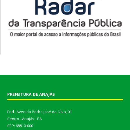
PREFEITURA DE ANAJÁS
End.: Avenida Pedro José da Silva, 01
Centro - Anajás - PA
CEP: 68810-000