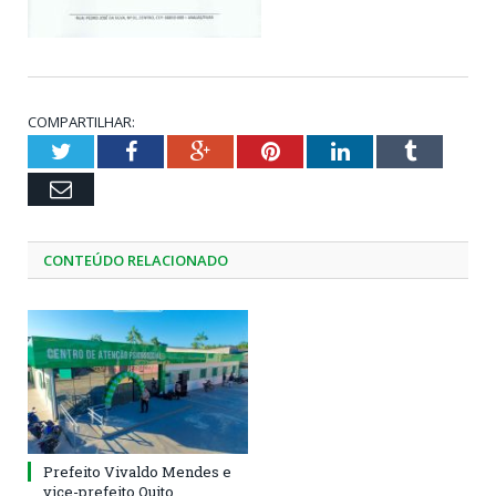
COMPARTILHAR:
Twitter
Facebook
Google+
Pinterest
LinkedIn
Tumblr
Email
CONTEÚDO RELACIONADO
Prefeito Vivaldo Mendes e
vice-prefeito Quito