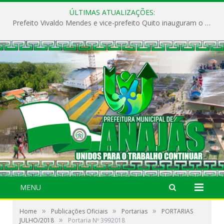
ÚLTIMAS ATUALIZAÇÕES:
Prefeito Vivaldo Mendes e vice-prefeito Quito inauguram o CAPS e fortalecem a saúde pública em Anajás.
MENU
»
»
»
Home
Publicações Oficiais
Portarias
PORTARIAS
»
JULHO/2018
Portaria Nº 3992018