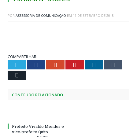
POR
ASSESSORIA DE COMUNICAÇÃO
EM
11 DE SETEMBRO DE 2018
COMPARTILHAR:
Twitter
Facebook
Google+
Pinterest
LinkedIn
Tumblr
Email
CONTEÚDO RELACIONADO
Prefeito Vivaldo Mendes e
vice-prefeito Quito