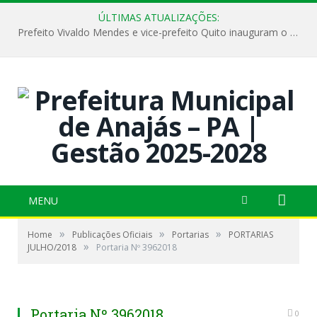
ÚLTIMAS ATUALIZAÇÕES:
Prefeito Vivaldo Mendes e vice-prefeito Quito inauguram o CAPS e fortalecem a saúde pública em Anajás.
MENU
»
»
»
Home
Publicações Oficiais
Portarias
PORTARIAS
»
JULHO/2018
Portaria Nº 3962018
Portaria Nº 3962018
0