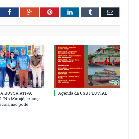
tter
Facebook
Google+
Pinterest
LinkedIn
Tumblr
Email
 DA BUSCA ATIVA
Agenda da USB FLUVIAL
“No Marajó, criança
escola não pode