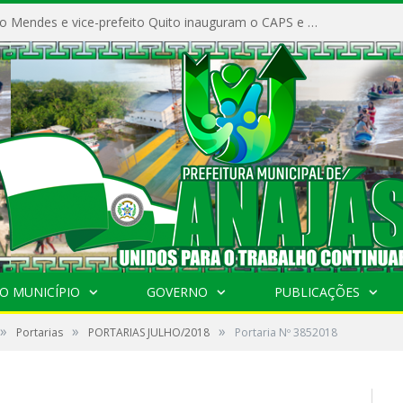
Prefeito Vivaldo Mendes e vice-prefeito Quito inauguram o CAPS e fortalecem a saúde pública em Anajás.
O MUNICÍPIO
GOVERNO
PUBLICAÇÕES
»
»
»
Portarias
PORTARIAS JULHO/2018
Portaria Nº 3852018