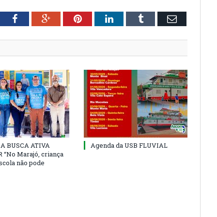
tter
Facebook
Google+
Pinterest
LinkedIn
Tumblr
Email
 DA BUSCA ATIVA
Agenda da USB FLUVIAL
“No Marajó, criança
escola não pode