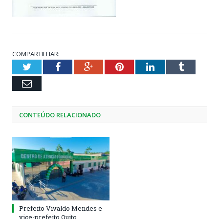
COMPARTILHAR:
Twitter
Facebook
Google+
Pinterest
LinkedIn
Tumblr
Email
CONTEÚDO RELACIONADO
Prefeito Vivaldo Mendes e
vice-prefeito Quito