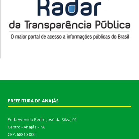
PREFEITURA DE ANAJÁS
End.: Avenida Pedro José da Silva, 01
Centro - Anajás - PA
CEP: 68810-000