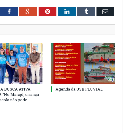
tter
Facebook
Google+
Pinterest
LinkedIn
Tumblr
Email
 DA BUSCA ATIVA
Agenda da USB FLUVIAL
“No Marajó, criança
escola não pode