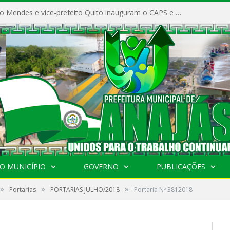
Prefeito Vivaldo Mendes e vice-prefeito Quito inauguram o CAPS e fortalecem a saúde pública em Anajás.
O MUNICÍPIO
GOVERNO
PUBLICAÇÕES
»
»
»
Portarias
PORTARIAS JULHO/2018
Portaria Nº 3812018