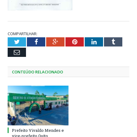
COMPARTILHAR:
Twitter
Facebook
Google+
Pinterest
LinkedIn
Tumblr
Email
CONTEÚDO RELACIONADO
Prefeito Vivaldo Mendes e
vice-prefeito Quito