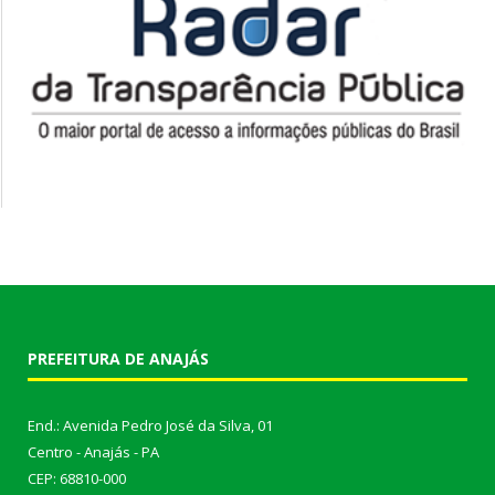
PREFEITURA DE ANAJÁS
End.: Avenida Pedro José da Silva, 01
Centro - Anajás - PA
CEP: 68810-000