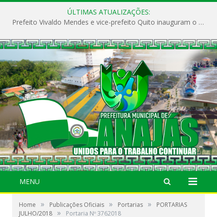
ÚLTIMAS ATUALIZAÇÕES:
Prefeito Vivaldo Mendes e vice-prefeito Quito inauguram o CAPS e fortalecem a saúde pública em Anajás.
MENU
»
»
»
Home
Publicações Oficiais
Portarias
PORTARIAS
»
JULHO/2018
Portaria Nº 3762018