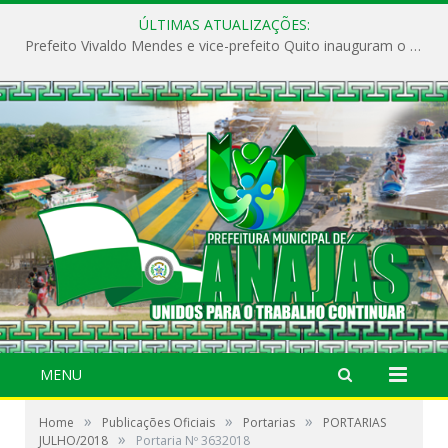
ÚLTIMAS ATUALIZAÇÕES:
Prefeito Vivaldo Mendes e vice-prefeito Quito inauguram o CAPS e fortalecem a saúde pública em Anajás.
MENU
»
»
»
Home
Publicações Oficiais
Portarias
PORTARIAS
»
JULHO/2018
Portaria Nº 3632018