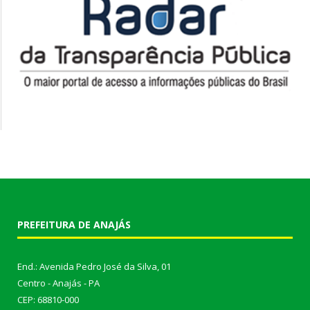
PREFEITURA DE ANAJÁS
End.: Avenida Pedro José da Silva, 01
Centro - Anajás - PA
CEP: 68810-000