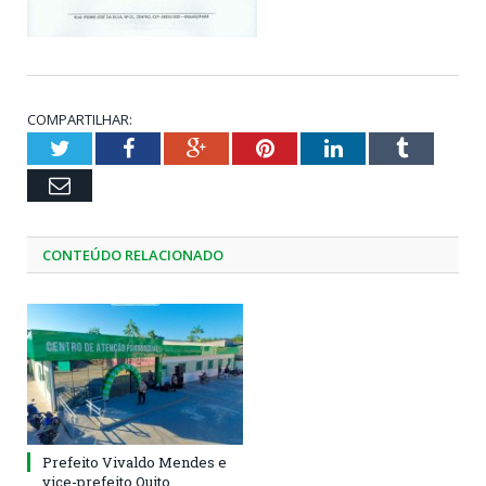
COMPARTILHAR:
Twitter
Facebook
Google+
Pinterest
LinkedIn
Tumblr
Email
CONTEÚDO RELACIONADO
Prefeito Vivaldo Mendes e
vice-prefeito Quito