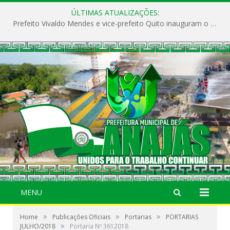
ÚLTIMAS ATUALIZAÇÕES:
Prefeito Vivaldo Mendes e vice-prefeito Quito inauguram o CAPS e fortalecem a saúde pública em Anajás.
MENU
»
»
»
Home
Publicações Oficiais
Portarias
PORTARIAS
»
JULHO/2018
Portaria Nº 3612018