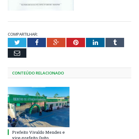
COMPARTILHAR:
Twitter
Facebook
Google+
Pinterest
LinkedIn
Tumblr
Email
CONTEÚDO RELACIONADO
Prefeito Vivaldo Mendes e
vice-prefeito Quito