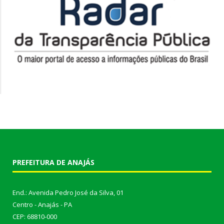
PREFEITURA DE ANAJÁS
End.: Avenida Pedro José da Silva, 01
Centro - Anajás - PA
CEP: 68810-000